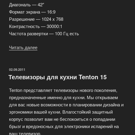
Диагональ — 42″
Формат экрана — 16:9
Разрешение — 1024 х 768
Контрастность — 30000:1
Частота развертки — 100 Гц есть
Читать далее
«Плазменный
телевизор
SAMSUNG
PS-
ОПУБЛИКОВАНО
02.09.2011
Телевизоры для кухни Tenton 15
42B430P2W»
Tenton представляет телевизоры нового поколения,
предназначенные именно для кухни. Мы открываем
для вас новые возможности в планировании дизайна и
эргономики вашей кухни. Влагостойкий защитный
корпус позволит вам не беспокоиться о попадании
брызг и вредоносных для электроники испарений на
ваш телевизор.