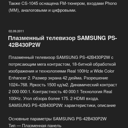
Также CS-1045 оснащена FM-тюнером, входами Phono
(ММ), аналоговыми и цифровыми.
ОПУБЛИКОВАНО
02.09.2011
Плазменный телевизор SAMSUNG PS-
42B430P2W
Плазменный телевизор SAMSUNG PS-42B430P2W c
потрясающим мега контрастом, 18-битной обработкой
изображения и технологиями Real 100Hz и Wide Color
Enhancer 2. Размер экрана 42 дюйма. Разрешение
1024×768. Яркость 1500 кд/м2. Динамический контраст
2 000 000:1. Контрастность 40 000:1 Технология Real
100Hz. Угол обзора более 175. 2 HDMI входа.
SAMSUNG PS-42B430P2W: характеристики, описание
Основные параметры SAMSUNG PS-42B430P2W
Тип — Плазменная панель