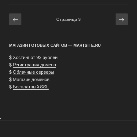
Tenton
15»
Навигация
Предыдущая
Сле
Страница
3
по
страница
стра
записям
МАГАЗИН ГОТОВЫХ САЙТОВ — MARTSITE.RU
$
Хостинг от 92 рублей
$
Регистрация домена
$
Облачные серверы
$
Магазин доменов
$
Бесплатный SSL
.