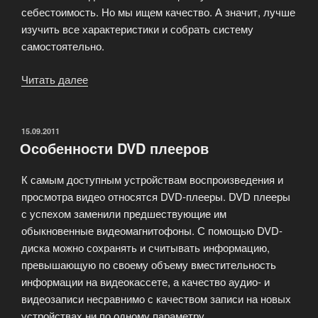
себестоимость. Но мы ищем качество. А значит, лучше
изучить все характеристики и собрать систему
самостоятельно.
Читать далее
«Hi-
Fi
компоненты»
ОПУБЛИКОВАНО
15.09.2011
Особенности DVD плееров
К самым доступным устройствам воспроизведения и
просмотра видео относятся DVD-плееры. DVD плееры
с успехом заменили предшествующие им
обыкновенные видеомагнитофоны. С помощью DVD-
диска можно сохранять и считывать информацию,
превышающую по своему объему вместительность
информации на видеокассете, а качество аудио- и
видеозаписи несравнимо с качеством записи на новых
устройствах ни по одному параметру.