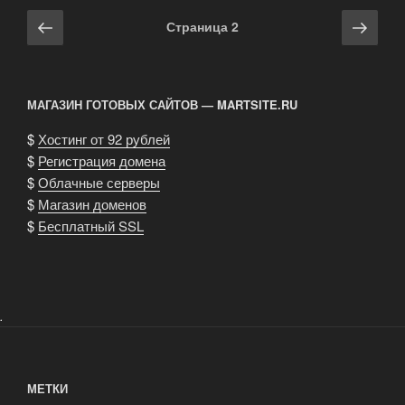
Навигация
Предыдущая
Сле
Страница
2
по
страница
стра
записям
МАГАЗИН ГОТОВЫХ САЙТОВ — MARTSITE.RU
$
Хостинг от 92 рублей
$
Регистрация домена
$
Облачные серверы
$
Магазин доменов
$
Бесплатный SSL
.
МЕТКИ