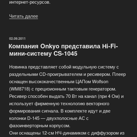
интернет-ресурсов.
Читать далее
«Blu-
Ray
плееры»
ОПУБЛИКОВАНО
02.09.2011
Компания Onkyo представила Нi-Fi-
мини-систему CS-1045
Новинка представляет собой модульную систему с
раздельными CD-проигрывателем и ресивером. Плеер
оснащен высококачественным ЦАПом Wolfson
(WM8718) с прецизионным тактовым генератором.
Ресивер способен выдать 70 Вт на канал (при 4 Ом) и
использует фирменную технологию векторного
формирования сигнала. В комплекте идут и две
колонки D-145 — двухполосные АС с
фазоинверторным корпусом.
Они оснащены 12-см НЧ-динамиком с диффузором из